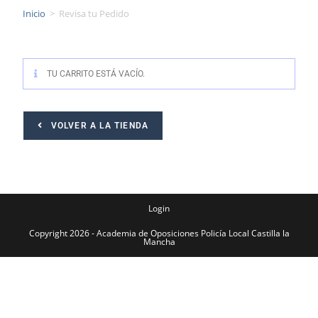
Inicio
>
Revisa tu Pedido
TU CARRITO ESTÁ VACÍO.
VOLVER A LA TIENDA
Login
Copyright 2026 - Academia de Oposiciones Policía Local Castilla la
Mancha