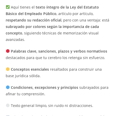
memorizar
Aquí tienes el
texto íntegro de la Ley del Estatuto
sin
Básico del Empleado Público
, artículo por artículo,
esfuerzo
respetando su redacción oficial
, pero con una ventaja: está
y
subrayado por colores según la importancia de cada
aprobar
concepto
, siguiendo técnicas de memorización visual
sin
avanzadas.
perder
el
Palabras clave, sanciones, plazos y verbos normativos
tiempo
destacados para que tu cerebro los retenga sin esfuerzo.
(copia)
(copia)
Conceptos esenciales
resaltados para construir una
(copia)
base jurídica sólida.
cantidad
Condiciones, excepciones y principios
subrayados para
afinar tu comprensión.
Texto general limpio, sin ruido ni distracciones.