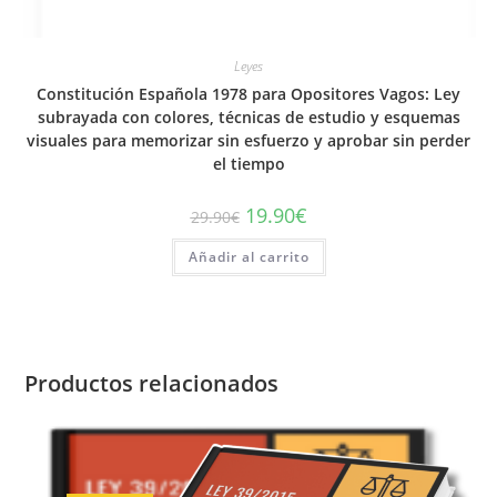
Leyes
Constitución Española 1978 para Opositores Vagos: Ley
subrayada con colores, técnicas de estudio y esquemas
visuales para memorizar sin esfuerzo y aprobar sin perder
el tiempo
El
El
19.90
€
29.90
€
precio
precio
original
actual
Añadir al carrito
era:
es:
29.90€.
19.90€.
Productos relacionados