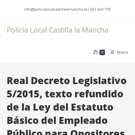
Ir
info@policialocalcastillalamancha.es | 622 649 735
al
contenido
Policía Local Castilla la Mancha
Menú
0
Real Decreto Legislativo
5/2015, texto refundido
de la Ley del Estatuto
Básico del Empleado
Público para Opositores