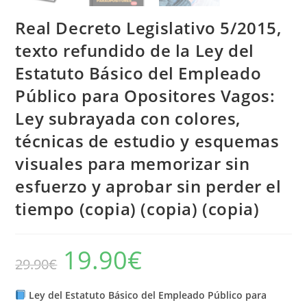
Real Decreto Legislativo 5/2015,
texto refundido de la Ley del
Estatuto Básico del Empleado
Público para Opositores Vagos:
Ley subrayada con colores,
técnicas de estudio y esquemas
visuales para memorizar sin
esfuerzo y aprobar sin perder el
tiempo (copia) (copia) (copia)
19.90
€
El
El
29.90
€
precio
precio
original
actual
era:
es:
29.90€.
19.90€.
Ley del Estatuto Básico del Empleado Público para