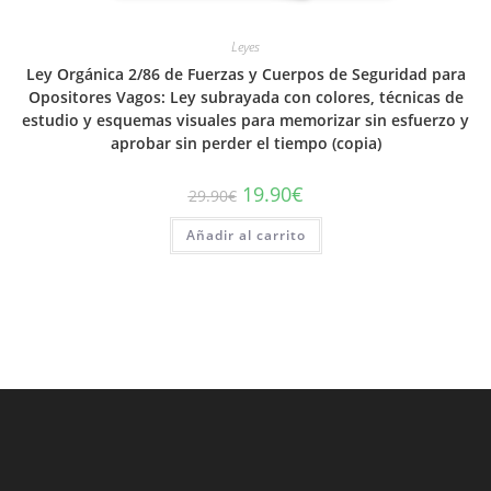
Leyes
Ley Orgánica 2/86 de Fuerzas y Cuerpos de Seguridad para
Opositores Vagos: Ley subrayada con colores, técnicas de
estudio y esquemas visuales para memorizar sin esfuerzo y
aprobar sin perder el tiempo (copia)
El
El
19.90
€
29.90
€
precio
precio
original
actual
Añadir al carrito
era:
es:
29.90€.
19.90€.