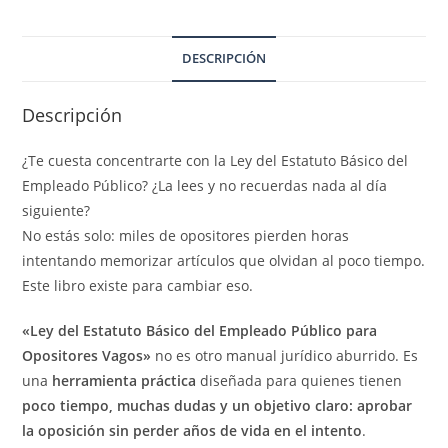
Básico
del
Empleado
DESCRIPCIÓN
Público
para
Descripción
Opositores
Vagos:
¿Te cuesta concentrarte con la Ley del Estatuto Básico del
Ley
Empleado Público? ¿La lees y no recuerdas nada al día
subrayada
siguiente?
con
No estás solo: miles de opositores pierden horas
colores,
intentando memorizar artículos que olvidan al poco tiempo.
técnicas
Este libro existe para cambiar eso.
de
«Ley del Estatuto Básico del Empleado Público para
estudio
Opositores Vagos»
no es otro manual jurídico aburrido. Es
y
una
herramienta práctica
diseñada para quienes tienen
esquemas
poco tiempo, muchas dudas y un objetivo claro: aprobar
visuales
la oposición sin perder años de vida en el intento
.
para