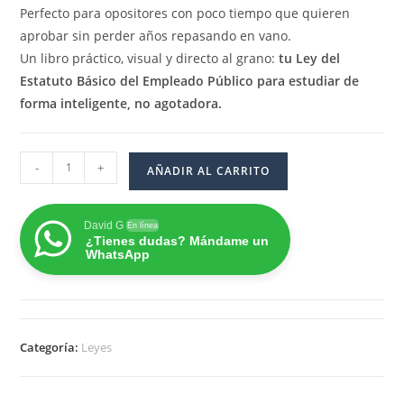
Perfecto para opositores con poco tiempo que quieren
aprobar sin perder años repasando en vano.
Un libro práctico, visual y directo al grano:
tu Ley del
Estatuto Básico del Empleado Público para estudiar de
forma inteligente, no agotadora.
Real
-
+
AÑADIR AL CARRITO
Decreto
Legislativo
David G
5/2015,
En línea
¿Tienes dudas? Mándame un
texto
WhatsApp
refundido
de
la
Ley
Categoría:
Leyes
del
Estatuto