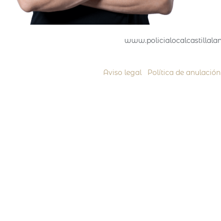
www.policialocalcastillalam
Aviso legal
|
Política de anulació