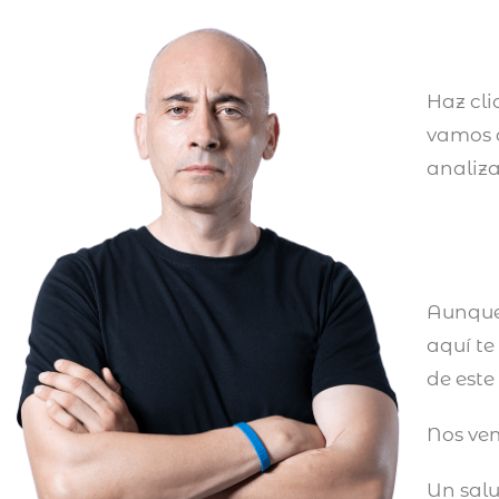
Haz cli
vamos a
analiza
Aunque 
aquí te
de este
Nos vem
Un sal