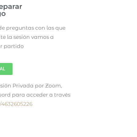
reparar
go
 de preguntas con las que
te la sesión vamos a
r partido
IAL
esión Privada por Zoom,
ord para acceder a través
j/4632605226