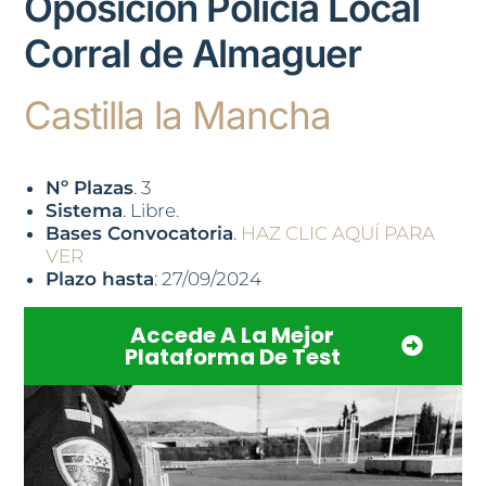
Oposición Policía Local
Corral de Almaguer
Castilla la Mancha
Nº Plazas
. 3
Sistema
. Libre.
Bases Convocatoria
.
HAZ CLIC AQUÍ PARA
VER
Plazo hasta
: 27/09/2024
Accede A La Mejor
Plataforma De Test