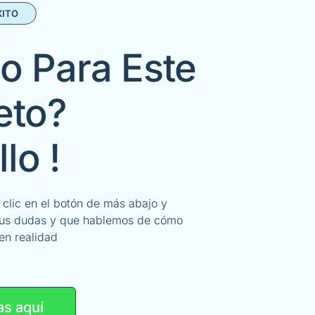
XITO
o Para Este
eto?
llo !
z clic en el botón de más abajo y
tus dudas y que hablemos de cómo
en realidad
as aquí