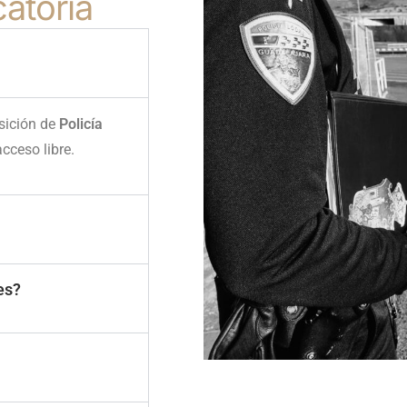
atoria
sición de
Policía
cceso libre.
es?